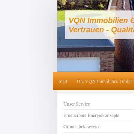
VQN Immobilien
Vertrauen - Qualit
Start
Die VQN Immobilien GmbH
Unser Service
Erneuerbare Energiekonzepte
Grundstücksservice