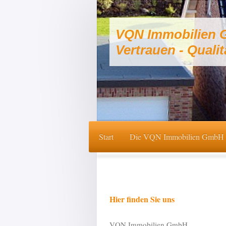
VQN Immobilien
Vertrauen - Qualit
Start
Die VQN Immobilien GmbH
Hier finden Sie uns
VQN Immobilien GmbH