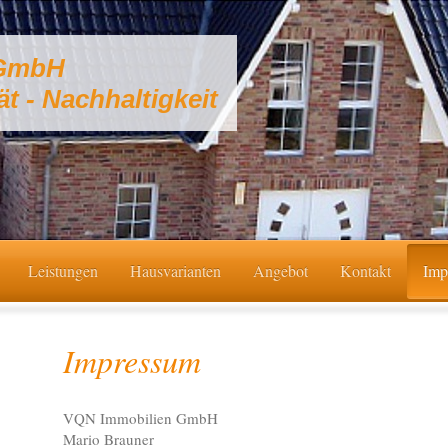
 GmbH
ät - Nachhaltigkeit
Leistungen
Hausvarianten
Angebot
Kontakt
Imp
Impressum
VQN Immobilien GmbH
Mario Brauner